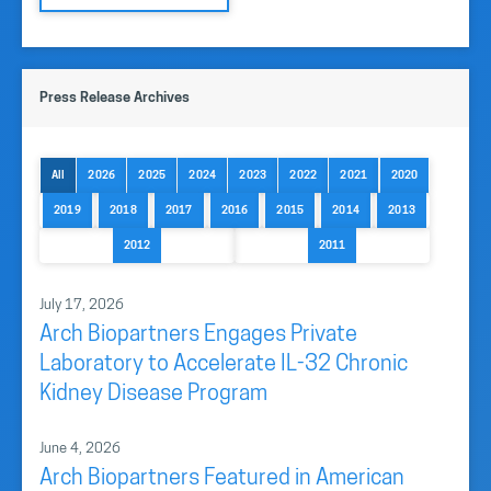
Press Release Archives
All
2026
2025
2024
2023
2022
2021
2020
2019
2018
2017
2016
2015
2014
2013
2012
2011
July 17, 2026
Arch Biopartners Engages Private
Laboratory to Accelerate IL-32 Chronic
Kidney Disease Program
June 4, 2026
Arch Biopartners Featured in American