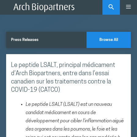
Skip
Me
to
content
Press Releases
Browse All
Le peptide LSALT, principal médicament
d’Arch Biopartners, entre dans l’essai
canadien sur les traitements contre la
COVID-19 (CATCO)
Le peptide LSALT (LSALT) est un nouveau
candidat médicament en cours de
développement pour cibler l’inflammation aiguë
des organes dans les poumons, le foie et les